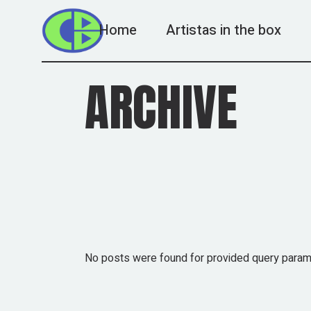
Skip
to
the
Home
Artistas in the box
content
ARCHIVE
No posts were found for provided query param