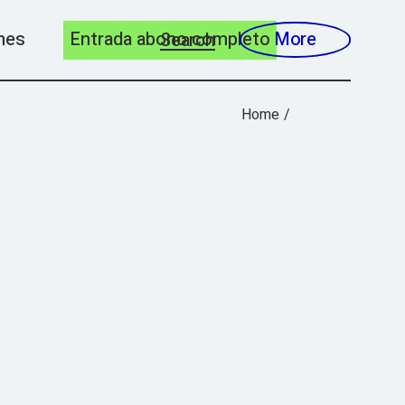
nes
Entrada abono completo
More
Search
Home
 2025
 2024