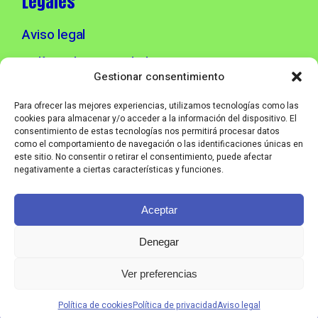
Legales
Aviso legal
Política de privacidad
Gestionar consentimiento
Política de cookies
Para ofrecer las mejores experiencias, utilizamos tecnologías como las
cookies para almacenar y/o acceder a la información del dispositivo. El
consentimiento de estas tecnologías nos permitirá procesar datos
Info contacto
como el comportamiento de navegación o las identificaciones únicas en
este sitio. No consentir o retirar el consentimiento, puede afectar
negativamente a ciertas características y funciones.
info@corebmusic.es
Aceptar
© CORE B MUSIC - IN THE BOX 2026
Denegar
Entrada abono completo
Ver preferencias
Política de cookies
Política de privacidad
Aviso legal