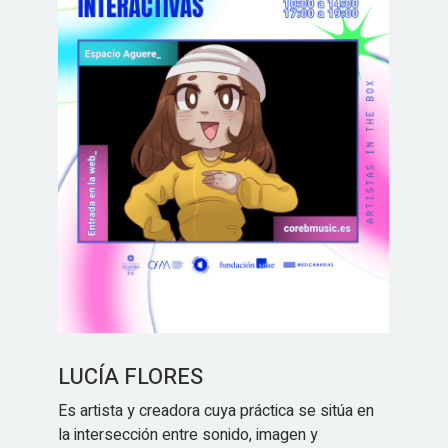
GONZALO DE ARAOZ
sitúa en
Gonzalo de Araoz es un músico, productor y
director musical nacido en Asturias y afincado