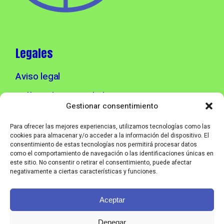
Legales
Aviso legal
Política de privacidad
Gestionar consentimiento
Política de cookies
Para ofrecer las mejores experiencias, utilizamos tecnologías como las
cookies para almacenar y/o acceder a la información del dispositivo. El
consentimiento de estas tecnologías nos permitirá procesar datos
Info contacto
como el comportamiento de navegación o las identificaciones únicas en
este sitio. No consentir o retirar el consentimiento, puede afectar
negativamente a ciertas características y funciones.
info@corebmusic.es
Aceptar
© CORE B MUSIC - IN THE BOX 2026
Denegar