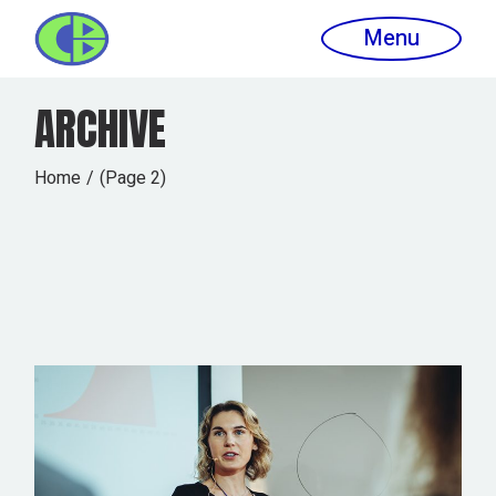
Skip
to
Menu
the
content
ARCHIVE
Home
(Page 2)