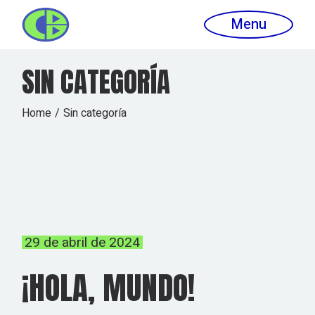
Skip
to
Menu
the
content
SIN CATEGORÍA
Home
Sin categoría
29 de abril de 2024
¡HOLA, MUNDO!