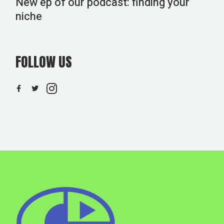
New ep of our podcast: finding your
niche
FOLLOW US