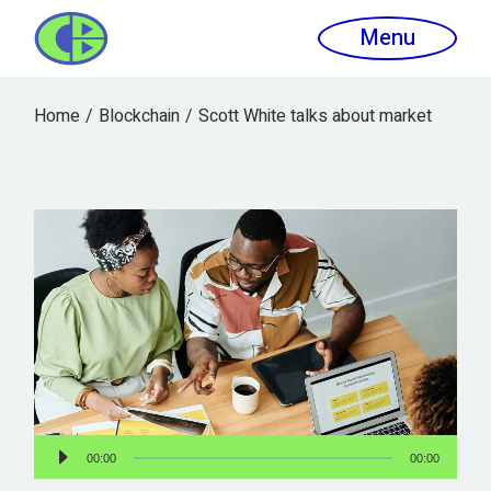
Menu
Home
Blockchain
Scott White talks about market
Reproductor
00:00
00:00
de