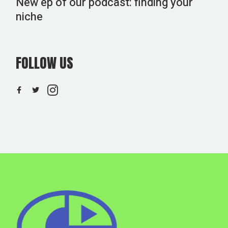
New ep of our podcast: finding your
niche
FOLLOW US